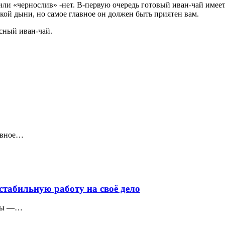
 или «чернослив» -нет. В-первую очередь готовый иван-чай име
кой дыни, но самое главное он должен быть приятен вам.
сный иван-чай.
лавное…
стабильную работу на своё дело
кты —…