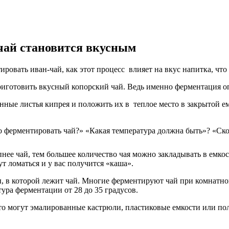
чай становится вкусным
ровать иван-чай, как этот процесс влияет на вкус напитка, что
иготовить вкусный копорский чай. Ведь именно ферментация оп
анные листья кипрея и положить их в теплое место в закрытой е
о ферментировать чай?» «Какая температура должна быть»? «Ско
пнее чай, тем большее количество чая можно закладывать в емкос
ут ломаться и у вас получится «каша».
 в которой лежит чай. Многие ферментируют чай при комнатной т
ура ферментации от 28 до 35 градусов.
о могут эмалированные кастрюли, пластиковые емкости или пол