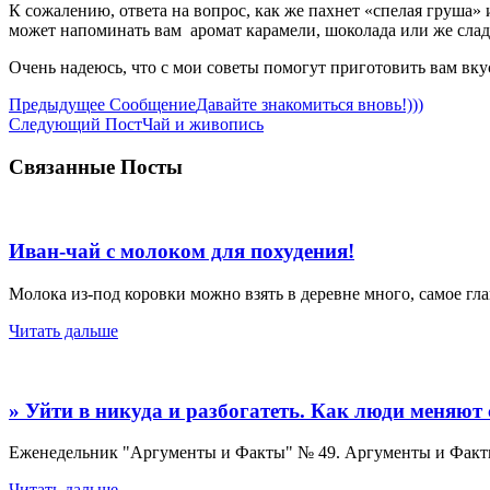
К сожалению, ответа на вопрос, как же пахнет «спелая груша»
может напоминать вам аромат карамели, шоколада или же слад
Очень надеюсь, что с мои советы помогут приготовить вам вку
Навигация
Предыдущее Сообщение
Давайте знакомиться вновь!)))
Следующий Пост
Чай и живопись
по
записям
Связанные Посты
Иван-чай с молоком для похудения!
Молока из-под коровки можно взять в деревне много, самое г
Читать дальше
» Уйти в никуда и разбогатеть. Как люди меняют 
Еженедельник "Аргументы и Факты" № 49. Аргументы и Фа
Читать дальше