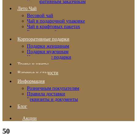
Корпоративным заказчикам
Лето Чай
Весовой чай
Чай в подарочной упаковке
Чай в крафтовых пакетах
Бальзамы и сбитни
Корпоративные подарки
Подарки женщинам
Подарки мужчинам
Новогодние подарки
Травы и цветы
Варенье и сладости
Информация
Розничным покупателям
Правила доставки
Реквизиты и документы
Блог
Акции
50