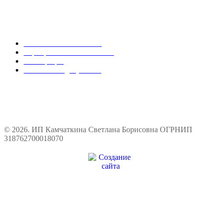
Оптовым покупателям
Магазинам и оптовикам
Корпоративным заказчикам
Регистрация
Реквизиты и документы
© 2026. ИП Камчаткина Светлана Борисовна ОГРНИП
318762700018070