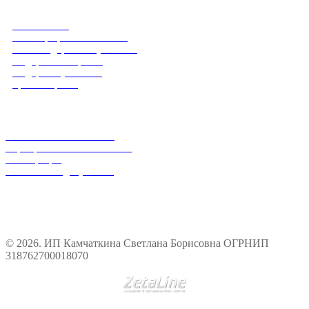
Каталог
Весовой чай
Чай в крафтовых пакетах
Чай в подарочной упаковке
Подарки женщинам
Подарки мужчинам
Травы и цветы
Оптовым покупателям
Магазинам и оптовикам
Корпоративным заказчикам
Регистрация
Реквизиты и документы
© 2026. ИП Камчаткина Светлана Борисовна ОГРНИП
318762700018070