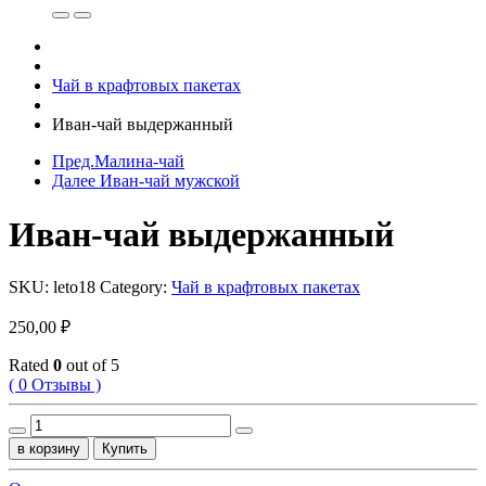
Чай в крафтовых пакетах
Иван-чай выдержанный
Пред.
Малина-чай
Далее
Иван-чай мужской
Иван-чай выдержанный
SKU:
leto18
Category:
Чай в крафтовых пакетах
250,00
₽
Rated
0
out of 5
( 0 Отзывы )
Иван-
чай
в корзину
Купить
выдержанный
quantity