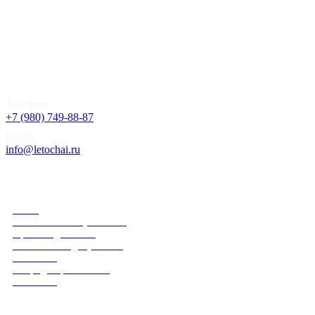
Телефон:
+7 (980) 749-88-87
Email:
info@letochai.ru
Информация
О нас
Розничным покупателям
Правила доставки
Реквизиты и документы
Политика
конфиденциальности
Контакты