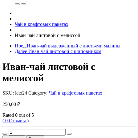
Чай в крафтовых пакетах
Иван-чай листовой с мелиссой
Пред.
Иван-чай выдержанный с листьями малины
Далее
Иван-чай листовой с шиповником
Иван-чай листовой с
мелиссой
SKU:
leto24
Category:
Чай в крафтовых пакетах
250,00
₽
Rated
0
out of 5
( 0 Отзывы )
Иван-
чай