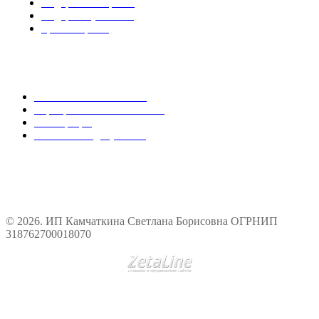
Подарки женщинам
Подарки мужчинам
Травы и цветы
Оптовым покупателям
Магазинам и оптовикам
Корпоративным заказчикам
Регистрация
Реквизиты и документы
© 2026. ИП Камчаткина Светлана Борисовна ОГРНИП
318762700018070