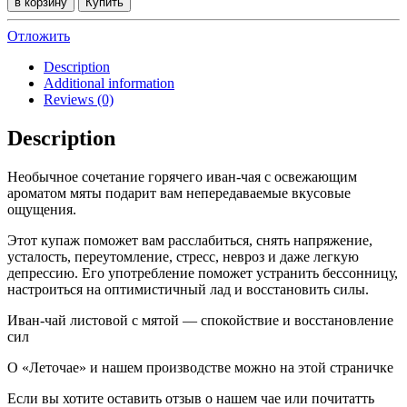
в корзину
Купить
листовой
с
Отложить
мелиссой
quantity
Description
Additional information
Reviews (0)
Description
Необычное сочетание горячего иван-чая с освежающим
ароматом мяты подарит вам непередаваемые вкусовые
ощущения.
Этот купаж поможет вам расслабиться, снять напряжение,
усталость, переутомление, стресс, невроз и даже легкую
депрессию. Его употребление поможет устранить бессонницу,
настроиться на оптимистичный лад и восстановить силы.
Иван-чай листовой с мятой — спокойствие и восстановление
сил
О «Леточае» и нашем производстве можно на этой страничке
Если вы хотите оставить отзыв о нашем чае или почитатть