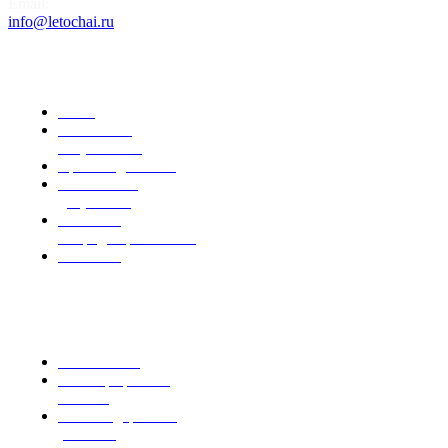
Email:
info@letochai.ru
Информация
О нас
Розничным
покупателям
Правила доставки
Реквизиты и
документы
Политика
конфиденциальности
Контакты
Каталог
Весовой чай
Чай в крафтовых
пакетах
Чай в подарочной
упаковке