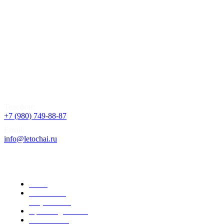
Телефон:
+7 (980) 749-88-87
Email:
info@letochai.ru
Информация
О нас
Розничным
покупателям
Правила доставки
Реквизиты и