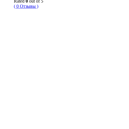
Rated
0
out of 5
( 0 Отзывы )