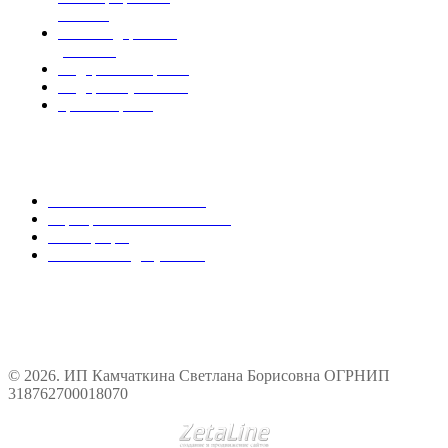
пакетах
Чай в подарочной
упаковке
Подарки женщинам
Подарки мужчинам
Травы и цветы
Оптовым покупателям
Магазинам и оптовикам
Корпоративным заказчикам
Регистрация
Реквизиты и документы
© 2026. ИП Камчаткина Светлана Борисовна ОГРНИП
318762700018070