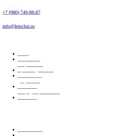
Телефон:
+7 (980) 749-88-87
Email:
info@letochai.ru
Информация
О нас
Розничным
покупателям
Правила доставки
Реквизиты и
документы
Политика
конфиденциальности
Контакты
Каталог
Весовой чай
Чай в крафтовых