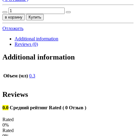
Мягкая
карамель
в корзину
Купить
Медовая
сливочная
Отложить
с
гр.
Additional information
орех.
Reviews (0)
quantity
Additional information
Объем (мл)
0.3
Reviews
0.0
Средний рейтинг
Rated
( 0 Отзыв )
Rated
0%
Rated
0%