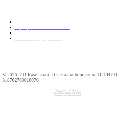
Оптовым покупателям
Магазинам и оптовикам
Корпоративным заказчикам
Регистрация
Реквизиты и документы
© 2026. ИП Камчаткина Светлана Борисовна ОГРНИП
318762700018070