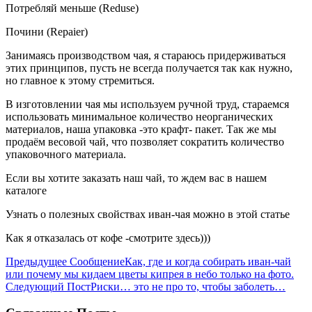
Потребляй меньше (Reduse)
Почини (Repaier)
Занимаясь производством чая, я стараюсь придерживаться
этих принципов, пусть не всегда получается так как нужно,
но главное к этому стремиться.
В изготовлении чая мы используем ручной труд, стараемся
использовать минимальное количество неорганических
материалов, наша упаковка -это крафт- пакет. Так же мы
продаём весовой чай, что позволяет сократить количество
упаковочного материала.
Если вы хотите заказать наш чай, то ждем вас в нашем
каталоге
Узнать о полезных свойствах иван-чая можно в этой статье
Как я отказалась от кофе -смотрите здесь)))
Навигация
Предыдущее Сообщение
Как, где и когда собирать иван-чай
или почему мы кидаем цветы кипрея в небо только на фото.
по
Следующий Пост
Риски… это не про то, чтобы заболеть…
записям