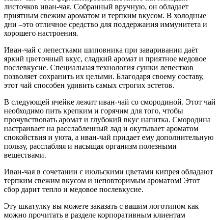
листочков иван-чая. Собранный вручную, он обладает
приятным свежим ароматом и терпким вкусом. В холодные
дни –это отличное средство для поддержания иммунитета и
хорошего настроения.
Иван-чай с лепестками шиповника при заваривании даёт
яркий цветочный вкус, сладкий аромат и приятное медовое
послевкусие. Специальная технология сушки лепестков
позволяет сохранить их целыми. Благодаря своему составу,
этот чай способен удивить самых строгих эстетов.
В следующей ячейке лежит иван-чай со смородиной. Этот чай
необходимо пить крепким и горячим для того, чтобы
прочувствовать аромат и глубокий вкус напитка. Смородина
настраивает на расслабленный лад и окутывает ароматом
спокойствия и уюта, а иван-чай придает ему дополнительную
пользу, расслабляя и насыщая организм полезными
веществами.
Иван-чая в сочетании с июльскими цветами кипрея обладают
терпким свежим вкусом и неповторимым ароматом! Этот
сбор дарит тепло и медовое послевкусие.
Эту шкатулку вы можете заказать с вашим логотипом как
можно прочитать в разделе корпоративным клиентам