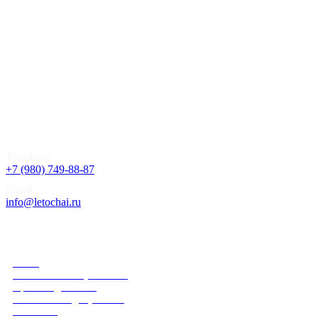
Телефон:
+7 (980) 749-88-87
Email:
info@letochai.ru
Информация
О нас
Розничным покупателям
Правила доставки
Реквизиты и документы
Политика