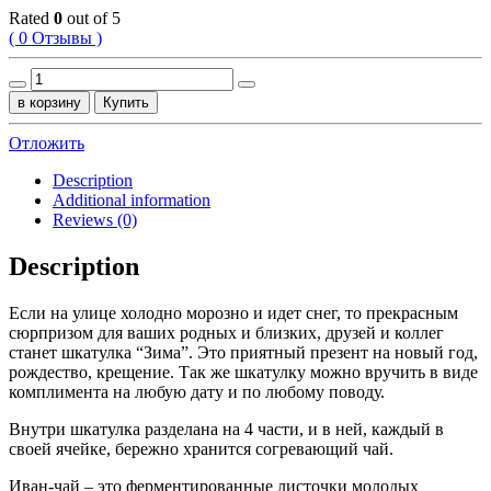
Rated
0
out of 5
( 0 Отзывы )
Шкатулка
«Зима»
в корзину
Купить
с
четырьмя
Отложить
видами
согревающего
Description
чая
Additional information
quantity
Reviews (0)
Description
Если на улице холодно морозно и идет снег, то прекрасным
сюрпризом для ваших родных и близких, друзей и коллег
станет шкатулка “Зима”. Это приятный презент на новый год,
рождество, крещение. Так же шкатулку можно вручить в виде
комплимента на любую дату и по любому поводу.
Внутри шкатулка разделана на 4 части, и в ней, каждый в
своей ячейке, бережно хранится согревающий чай.
Иван-чай – это ферментированные листочки молодых