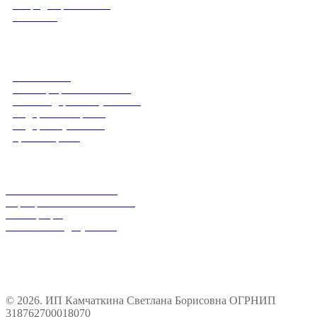
конфиденциальности
Контакты
Каталог
Весовой чай
Чай в крафтовых пакетах
Чай в подарочной упаковке
Подарки женщинам
Подарки мужчинам
Травы и цветы
Оптовым покупателям
Магазинам и оптовикам
Корпоративным заказчикам
Регистрация
Реквизиты и документы
© 2026. ИП Камчаткина Светлана Борисовна ОГРНИП
318762700018070