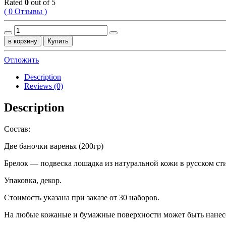
Rated
0
out of 5
( 0 Отзывы )
Набор
"Год
в корзину
Купить
Лошади"
quantity
Отложить
Description
Reviews (0)
Description
Состав:
Две баночки варенья (200гр)
Брелок — подвеска лошадка из натуральной кожи в русском ст
Упаковка, декор.
Стоимость указана при заказе от 30 наборов.
На любые кожаные и бумажные поверхности может быть нанесен